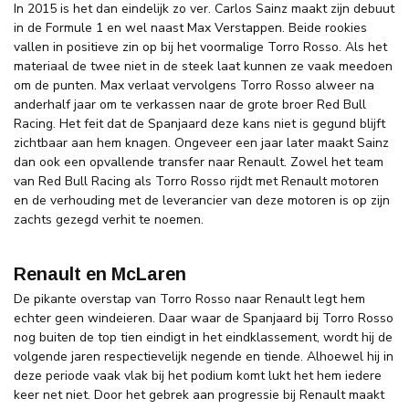
In 2015 is het dan eindelijk zo ver. Carlos Sainz maakt zijn debuut
in de Formule 1 en wel naast Max Verstappen. Beide rookies
vallen in positieve zin op bij het voormalige Torro Rosso. Als het
materiaal de twee niet in de steek laat kunnen ze vaak meedoen
om de punten. Max verlaat vervolgens Torro Rosso alweer na
anderhalf jaar om te verkassen naar de grote broer Red Bull
Racing. Het feit dat de Spanjaard deze kans niet is gegund blijft
zichtbaar aan hem knagen. Ongeveer een jaar later maakt Sainz
dan ook een opvallende transfer naar Renault. Zowel het team
van Red Bull Racing als Torro Rosso rijdt met Renault motoren
en de verhouding met de leverancier van deze motoren is op zijn
zachts gezegd verhit te noemen.
Renault en McLaren
De pikante overstap van Torro Rosso naar Renault legt hem
echter geen windeieren. Daar waar de Spanjaard bij Torro Rosso
nog buiten de top tien eindigt in het eindklassement, wordt hij de
volgende jaren respectievelijk negende en tiende. Alhoewel hij in
deze periode vaak vlak bij het podium komt lukt het hem iedere
keer net niet. Door het gebrek aan progressie bij Renault maakt