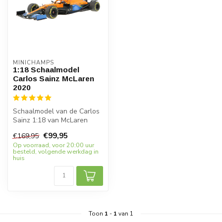
MINICHAMPS
1:18 Schaalmodel
Carlos Sainz McLaren
2020
Schaalmodel van de Carlos
Sainz 1:18 van McLaren
Formule 1 2020 in schaal
€99,95
€169,95
1:18. ...
Op voorraad, voor 20:00 uur
besteld, volgende werkdag in
huis
Toon
1
-
1
van 1