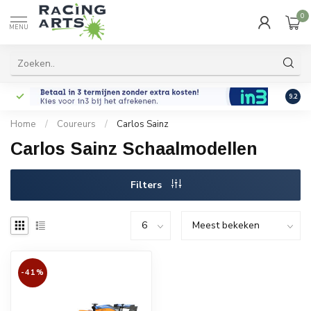
0
MENU
9.2
Home
/
Coureurs
/
Carlos Sainz
Carlos Sainz Schaalmodellen
Filters
-41%