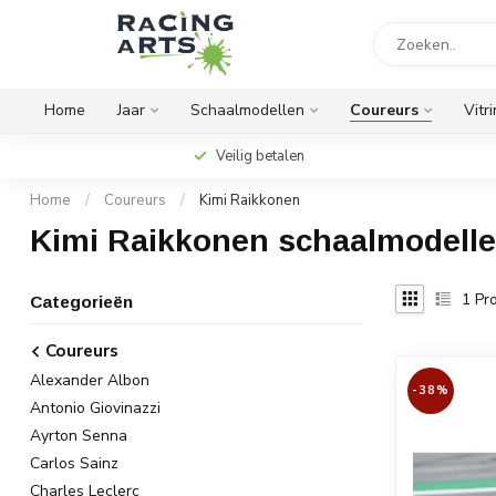
Home
Jaar
Schaalmodellen
Coureurs
Vitr
Veilig betalen
Home
/
Coureurs
/
Kimi Raikkonen
Kimi Raikkonen schaalmodell
1
Pro
Categorieën
Coureurs
Alexander Albon
-38%
Antonio Giovinazzi
Ayrton Senna
Carlos Sainz
Charles Leclerc