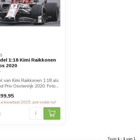
S
el 1:18 Kimi Raikkonen
ps 2020
 van Kimi Raikkonen 1:18 als
 Prix Oostenrijk 2020. Foto...
99,95
1e kwartaal 2025, pre-order nu!
k
Toon
1
-
1
van 1