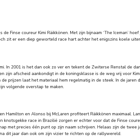
 de Finse coureur Kimi Räikkönen. Met zijn bijnaam ‘The Iceman’ hoef je 
h zit er een diep geworteld race hart achter het enigszins koele uiter
imi. In 2001 is het dan ook zo ver en tekent de Zwiterse Renstal de dan
ijn afscheid aankondigt in de koningsklasse is de weg vrij voor Kimi o
de prijzen laat het materiaal hem regelmatig in de steek. In de jaren
zijn volgende overstap te maken.
ssen Hamilton en Alonso bij McLaren profiteert Räikkönen maximaal. Lan
een knotsgekke race in Brazilië zorgen er echter voor dat de Finse c
ap met precies één punt op zijn naam schrijven. Helaas zijn de twee 
a dit jaar dan ook om zijn vizier te richten op de rallywereld.