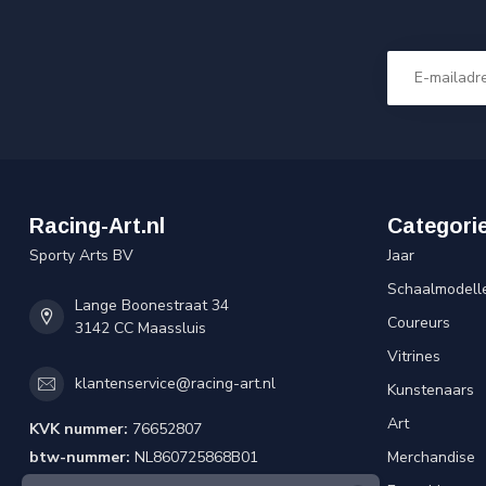
Racing-Art.nl
Categori
Sporty Arts BV
Jaar
Schaalmodell
Lange Boonestraat 34
Coureurs
3142 CC Maassluis
Vitrines
klantenservice@racing-art.nl
Kunstenaars
Art
KVK nummer:
76652807
btw-nummer:
NL860725868B01
Merchandise