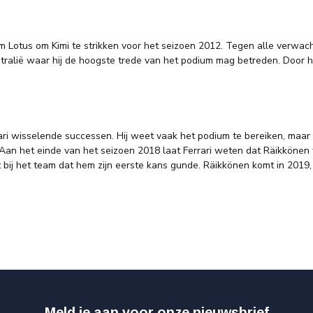
eam Lotus om Kimi te strikken voor het seizoen 2012. Tegen alle verwac
ralië waar hij de hoogste trede van het podium mag betreden. Door he
ri wisselende successen. Hij weet vaak het podium te bereiken, maar s
l. Aan het einde van het seizoen 2018 laat Ferrari weten dat Räikkön
t bij het team dat hem zijn eerste kans gunde. Räikkönen komt in 2019
Meld je aan voor onze nieuwsbrief