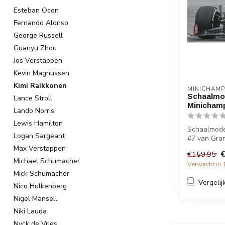
Esteban Ocon
Fernando Alonso
George Russell
Guanyu Zhou
Jos Verstappen
Kevin Magnussen
Kimi Raikkonen
MINICHAMP
Schaalmod
Lance Stroll
Minicham
Lando Norris
Lewis Hamilton
Schaalmodel
Logan Sargeant
#7 van Grand
Max Verstappen
€
€159,95
Michael Schumacher
Verwacht in 
Mick Schumacher
Vergelij
Nico Hulkenberg
Nigel Mansell
Niki Lauda
Nyck de Vries