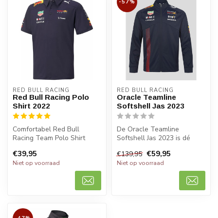
-57%
RED BULL RACING
RED BULL RACING
Red Bull Racing Polo
Oracle Teamline
Shirt 2022
Softshell Jas 2023
Comfortabel Red Bull
De Oracle Teamline
Racing Team Polo Shirt
Softshell Jas 2023 is dé
2022 voorzien van alle
must-have voor fans van
€39,95
€59,95
€139,95
sponsor logo'...
Red Bull Rac...
Niet op voorraad
Niet op voorraad