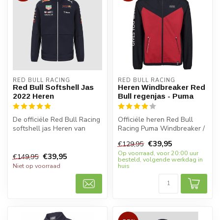
RED BULL RACING
RED BULL RACING
Red Bull Softshell Jas
Heren Windbreaker Red
2022 Heren
Bull regenjas - Puma
De officiële Red Bull Racing
Officiële heren Red Bull
softshell jas Heren van
Racing Puma Windbreaker /
2022. Wind en
regenjas. Wind en
€39,95
€129,95
waterafstote...
waterafsto...
Op voorraad, voor 20:00 uur
€39,95
€149,95
besteld, volgende werkdag in
Niet op voorraad
huis