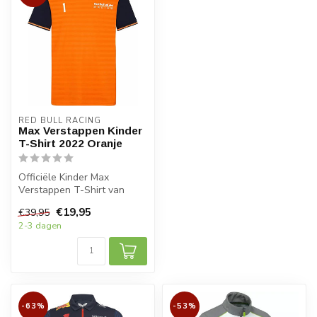
RED BULL RACING
Max Verstappen Kinder
T-Shirt 2022 Oranje
Officiële Kinder Max
Verstappen T-Shirt van
2022. Met nummer 1 op de
€19,95
€39,95
voor- en a...
2-3 dagen
-63%
-53%