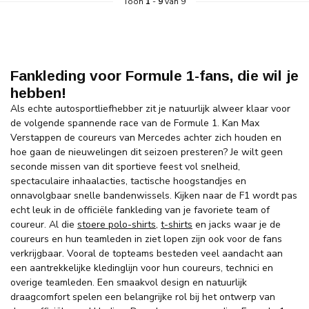
Toon
1
-
9
van 9
Fankleding voor Formule 1-fans, die wil je
hebben!
Als echte autosportliefhebber zit je natuurlijk alweer klaar voor
de volgende spannende race van de Formule 1. Kan Max
Verstappen de coureurs van Mercedes achter zich houden en
hoe gaan de nieuwelingen dit seizoen presteren? Je wilt geen
seconde missen van dit sportieve feest vol snelheid,
spectaculaire inhaalacties, tactische hoogstandjes en
onnavolgbaar snelle bandenwissels. Kijken naar de F1 wordt pas
echt leuk in de officiële fankleding van je favoriete team of
coureur. Al die
stoere polo-shirts
,
t-shirts
en jacks waar je de
coureurs en hun teamleden in ziet lopen zijn ook voor de fans
verkrijgbaar. Vooral de topteams besteden veel aandacht aan
een aantrekkelijke kledinglijn voor hun coureurs, technici en
overige teamleden. Een smaakvol design en natuurlijk
draagcomfort spelen een belangrijke rol bij het ontwerp van