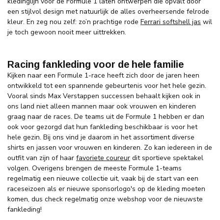
kledinglijn voor de Formule 1 laten ontwerpen die opvalt door
een stijlvol design met natuurlijk de alles overheersende felrode
kleur. En zeg nou zelf: zo’n prachtige rode
Ferrari softshell jas
wil
je toch gewoon nooit meer uittrekken.
Racing fankleding voor de hele familie
Kijken naar een Formule 1-race heeft zich door de jaren heen
ontwikkeld tot een spannende gebeurtenis voor het hele gezin.
Vooral sinds Max Verstappen successen behaalt kijken ook in
ons land niet alleen mannen maar ook vrouwen en kinderen
graag naar de races. De teams uit de Formule 1 hebben er dan
ook voor gezorgd dat hun fankleding beschikbaar is voor het
hele gezin. Bij ons vind je daarom in het assortiment diverse
shirts en jassen voor vrouwen en kinderen. Zo kan iedereen in de
outfit van zijn of haar
favoriete coureur
dit sportieve spektakel
volgen. Overigens brengen de meeste Formule 1-teams
regelmatig een nieuwe collectie uit, vaak bij de start van een
raceseizoen als er nieuwe sponsorlogo's op de kleding moeten
komen, dus check regelmatig onze webshop voor de nieuwste
fankleding!