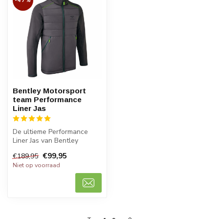
-47%
Bentley Motorsport
team Performance
Liner Jas
De ultieme Performance
Liner Jas van Bentley
Motorsport Team houdt je
€99,95
€189,95
warm en st...
Niet op voorraad