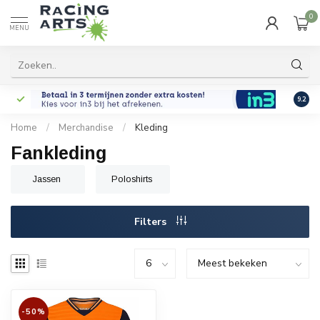
0
MENU
9.2
Home
/
Merchandise
/
Kleding
Fankleding
Jassen
Poloshirts
Filters
-50%