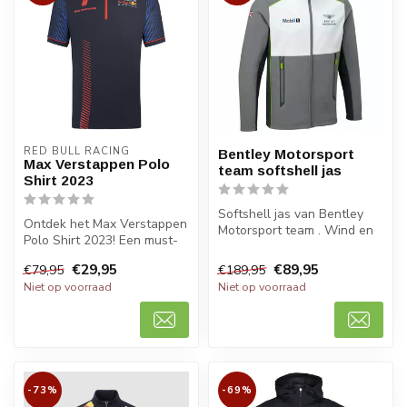
RED BULL RACING
Bentley Motorsport
Max Verstappen Polo
team softshell jas
Shirt 2023
Softshell jas van Bentley
Ontdek het Max Verstappen
Motorsport team . Wind en
Polo Shirt 2023! Een must-
waterafstotend.
have voor fans van Red Bull
€29,95
€89,95
€79,95
€189,95
...
Niet op voorraad
Niet op voorraad
-73%
-69%