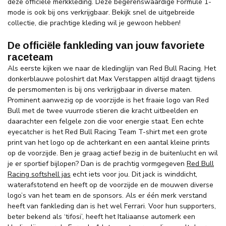
deze officiële merkkleding. Deze begerenswaardige Formule 1-
mode is ook bij ons verkrijgbaar. Bekijk snel de uitgebreide
collectie, die prachtige kleding wil je gewoon hebben!
De officiële fankleding van jouw favoriete
raceteam
Als eerste kijken we naar de kledinglijn van Red Bull Racing. Het
donkerblauwe poloshirt dat Max Verstappen altijd draagt tijdens
de persmomenten is bij ons verkrijgbaar in diverse maten.
Prominent aanwezig op de voorzijde is het fraaie logo van Red
Bull met de twee vuurrode stieren die kracht uitbeelden en
daarachter een felgele zon die voor energie staat. Een echte
eyecatcher is het Red Bull Racing Team T-shirt met een grote
print van het logo op de achterkant en een aantal kleine prints
op de voorzijde. Ben je graag actief bezig in de buitenlucht en wil
je er sportief bijlopen? Dan is de prachtig vormgegeven
Red Bull
Racing softshell jas
echt iets voor jou. Dit jack is winddicht,
waterafstotend en heeft op de voorzijde en de mouwen diverse
logo’s van het team en de sponsors. Als er één merk verstand
heeft van fankleding dan is het wel Ferrari. Voor hun supporters,
beter bekend als ‘tifosi’, heeft het Italiaanse automerk een