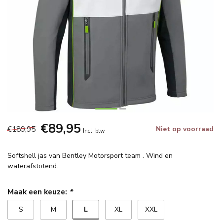
€89,95
€189,95
Niet op voorraad
Incl. btw
Softshell jas van Bentley Motorsport team . Wind en
waterafstotend.
Maak een keuze:
*
L
S
M
XL
XXL