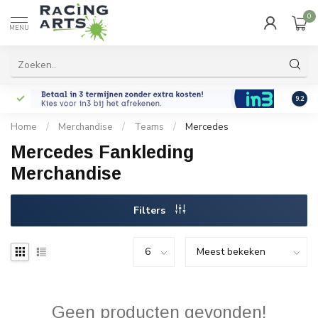
0
MENU
9.2
Home
/
Merchandise
/
Teams
/
Mercedes
Mercedes Fankleding
Merchandise
Filters
Geen producten gevonden!