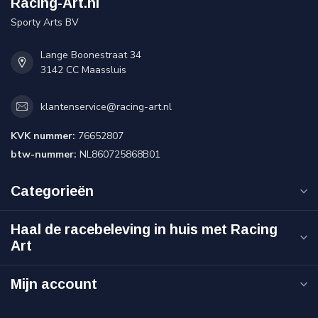
Racing-Art.nl
Sporty Arts BV
Lange Boonestraat 34
3142 CC Maassluis
klantenservice@racing-art.nl
KVK nummer:
76652807
btw-nummer:
NL860725868B01
Categorieën
Haal de racebeleving in huis met Racing
Art
Mijn account