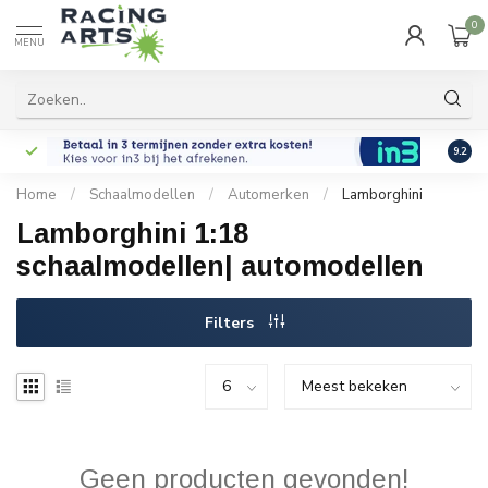
0
MENU
9.2
Home
/
Schaalmodellen
/
Automerken
/
Lamborghini
Lamborghini 1:18
schaalmodellen| automodellen
Filters
Geen producten gevonden!