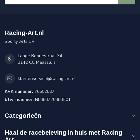
Racing-Art.nl
Sporty Arts BV
Lange Boonestraat 34
3142 CC Maassluis
klantenservice@racing-art.nl
KVK nummer:
76652807
btw-nummer:
NL860725868B01
Categorieën
Haal de racebeleving in huis met Racing
Art