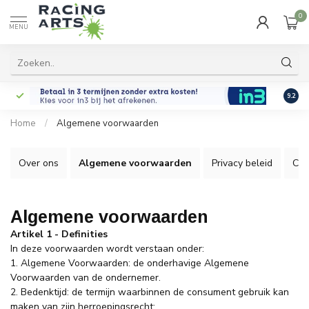
0
MENU
9.2
Home
/
Algemene voorwaarden
Over ons
Algemene voorwaarden
Privacy beleid
Con
Algemene voorwaarden
Artikel 1 - Definities
In deze voorwaarden wordt verstaan onder:
1. Algemene Voorwaarden: de onderhavige Algemene
Voorwaarden van de ondernemer.
2. Bedenktijd: de termijn waarbinnen de consument gebruik kan
maken van zijn herroepingsrecht;