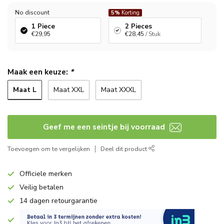
No discount
5%
Korting
1 Piece
2 Pieces
€29,95
€28,45
/ Stuk
Maak een keuze:
*
Maat L
Maat XXL
Maat XXXL
Geef me een seintje bij voorraad
Toevoegen om te vergelijken
Deel dit product
Officiele merken
Veilig betalen
14 dagen retourgarantie