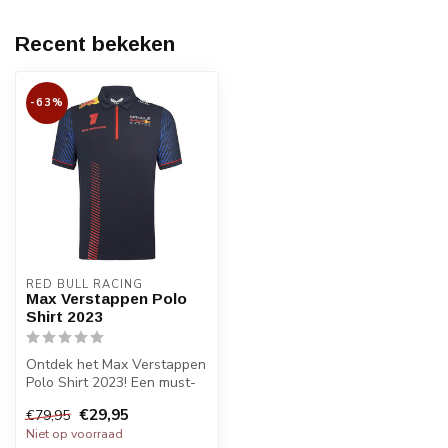
Recent bekeken
-63%
RED BULL RACING
Max Verstappen Polo
Shirt 2023
Ontdek het Max Verstappen
Polo Shirt 2023! Een must-
have voor fans van Red Bull
€29,95
€79,95
...
Niet op voorraad