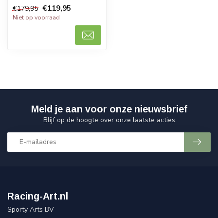
klein met het 2023
€119,95
€179,95
Mercedes A...
Niet op voorraad
Meld je aan voor onze nieuwsbrief
Blijf op de hoogte over onze laatste acties
Racing-Art.nl
Sporty Arts BV