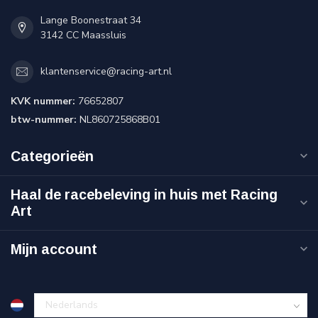
Lange Boonestraat 34
3142 CC Maassluis
klantenservice@racing-art.nl
KVK nummer:
76652807
btw-nummer:
NL860725868B01
Categorieën
Haal de racebeleving in huis met Racing
Art
Mijn account