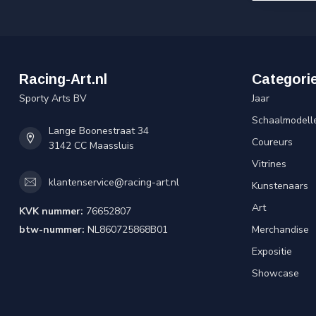
Racing-Art.nl
Categori
Sporty Arts BV
Jaar
Schaalmodell
Lange Boonestraat 34
Coureurs
3142 CC Maassluis
Vitrines
klantenservice@racing-art.nl
Kunstenaars
Art
KVK nummer:
76652807
btw-nummer:
NL860725868B01
Merchandise
Expositie
Showcase