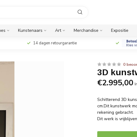
nes
Kunstenaars
Art
Merchandise
Expositie
14 dagen retourgarantie
0 beoo
3D kunst
€2.995,00
I
Schitterend 3D kunst
cm.Dit kunstwerk mo
rekening gebracht.
Dit werk is vrijblij