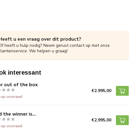
Heeft u een vraag over dit product?
Of heeft u hulp nodig? Neem gerust contact op met onze
klantenservice. We helpen u graag!
ok interessant
or out of the box
€2.995,00
t op voorraad
 the winner is…
€2.995,00
t op voorraad