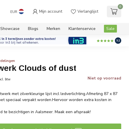
0
Mijn account
Verlanglijst
EUR
Showcase
Blogs
Merken
Klantenservice
Sale
9.2
rdelingen
werk Clouds of dust
Niet op voorraad
ncl. btw
werk met zilverkleurige lijst incl ledverlichting.Afmeting 87 x 87
et speciaal verpakt worden.Hiervoor worden extra kosten in
vend te bezichtigen in Aalsmeer. Maak een afspraak!