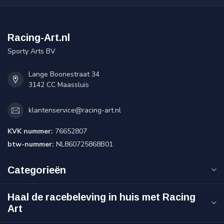
Racing-Art.nl
Sporty Arts BV
Lange Boonestraat 34
3142 CC Maassluis
klantenservice@racing-art.nl
KVK nummer:
76652807
btw-nummer:
NL860725868B01
Categorieën
Haal de racebeleving in huis met Racing
Art