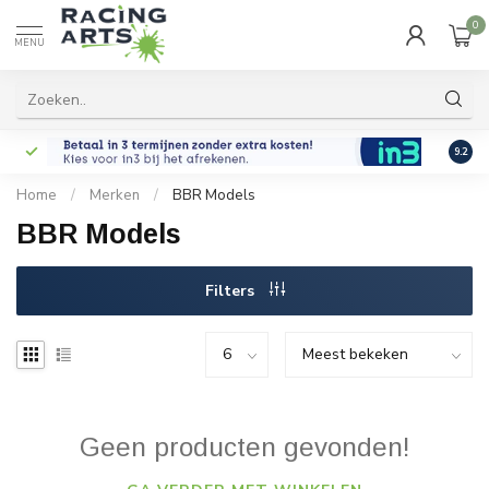
0
MENU
9.2
Home
/
Merken
/
BBR Models
BBR Models
Filters
Geen producten gevonden!