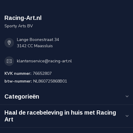
Racing-Art.nl
Sporty Arts BV
Lange Boonestraat 34
3142 CC Maassluis
klantenservice@racing-art.nl
KVK nummer:
76652807
btw-nummer:
NL860725868B01
Categorieën
Haal de racebeleving in huis met Racing
Art