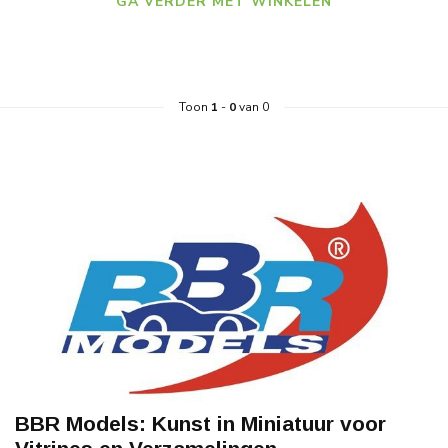
GA VERDER MET WINKELEN
Toon
1
-
0
van 0
BBR Models: Kunst in Miniatuur voor