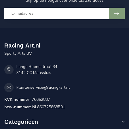
Blijf op de hoogte over onze laatste acties
Racing-Art.nl
Sporty Arts BV
Lange Boonestraat 34
3142 CC Maassluis
klantenservice@racing-art.nl
KVK nummer:
76652807
btw-nummer:
NL860725868B01
Categorieën