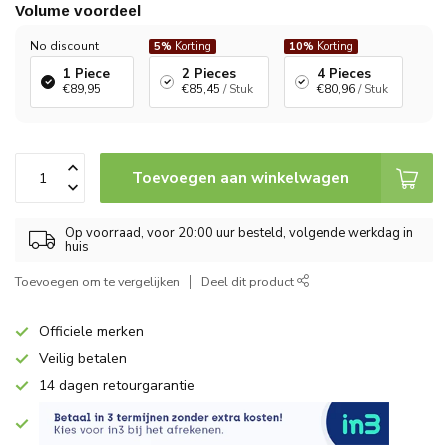
Volume voordeel
No discount
5%
Korting
10%
Korting
1 Piece
2 Pieces
4 Pieces
€89,95
€85,45
/ Stuk
€80,96
/ Stuk
Toevoegen aan winkelwagen
Op voorraad, voor 20:00 uur besteld, volgende werkdag in
huis
Toevoegen om te vergelijken
Deel dit product
Officiele merken
Veilig betalen
14 dagen retourgarantie