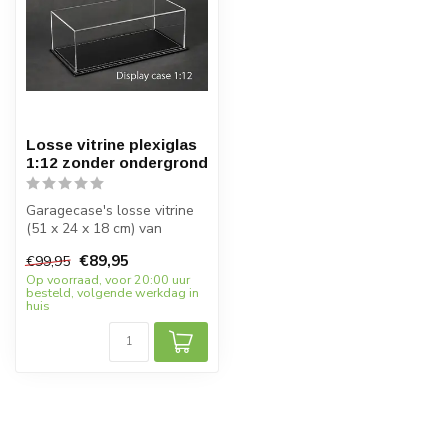
Losse vitrine plexiglas
1:12 zonder ondergrond
Garagecase's losse vitrine
(51 x 24 x 18 cm) van
plexiglas is perfect voor het
€89,95
€99,95
t...
Op voorraad, voor 20:00 uur
besteld, volgende werkdag in
huis