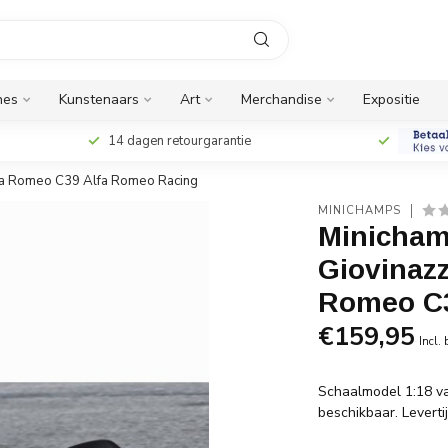
nes
Kunstenaars
Art
Merchandise
Expositie
14 dagen retourgarantie
lfa Romeo C39 Alfa Romeo Racing
MINICHAMPS
Minicham
Giovinaz
Romeo C3
€159,95
Incl.
Schaalmodel 1:18 va
beschikbaar. Levert