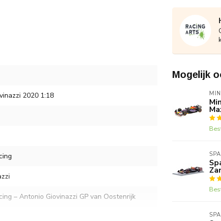
Mogelijk o
MI
inazzi 2020 1:18
Min
Ma
Bes
SP
cing
Sp
Za
zzi
Bes
ing – Antonio Giovinazzi GP van Oostenrijk
SP