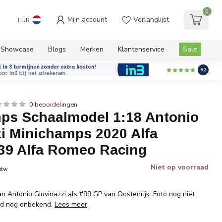
0
Mijn account
Verlanglijst
EUR
Showcase
Blogs
Merken
Klantenservice
Sale
9.2
0 beoordelingen
ps Schaalmodel 1:18 Antonio
zi Minichamps 2020 Alfa
9 Alfa Romeo Racing
Niet op voorraad
 btw
n Antonio Giovinazzi als #99 GP van Oostenrijk. Foto nog niet
ijd nog onbekend.
Lees meer
.