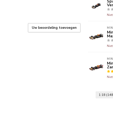
Spa
Ve
Nie
Uw beoordeling toevoegen
MI
Min
Ma
Nie
MI
Mi
Za
Nie
1:18
(148