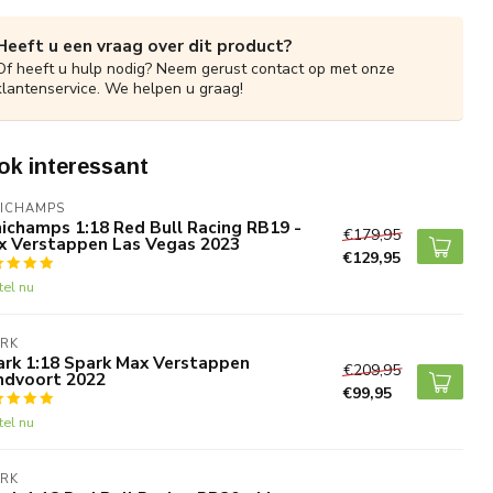
Heeft u een vraag over dit product?
Of heeft u hulp nodig? Neem gerust contact op met onze
klantenservice. We helpen u graag!
ok interessant
NICHAMPS
ichamps 1:18 Red Bull Racing RB19 -
€179,95
x Verstappen Las Vegas 2023
€129,95
tel nu
ARK
ark 1:18 Spark Max Verstappen
€209,95
ndvoort 2022
€99,95
tel nu
ARK