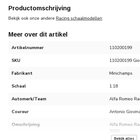
Productomschrijving
Bekijk ook onze andere
Racing schaalmodellen
Meer over dit artikel
Artikelnummer
110200199
SKU
110200199 Giov
Fabrikant
Minichamps
Schaal
1:18
Automerk/Team
Alfa Romeo Ra
Coureur
Antonio Giovina
Omschrijving
Alfa Romeo Rac
2020
Bekijk alles