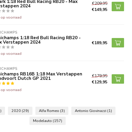
rk 1:18 Red Bull Racing RB20 - Max
€209,95
rstappen 2024
€149,95
t op voorraad
NICHAMPS
ichamps 1:18 Red Bull Racing RB20 -
x Verstappen 2024
€189,95
t op voorraad
NICHAMPS
nichamps RB16B 1:18 Max Verstappen
€179,95
ndvoort Dutch GP 2021
€129,95
t op voorraad
)
2020
(29)
Alfa Romeo
(3)
Antonio Giovinazzi
(1)
Modelauto
(157)