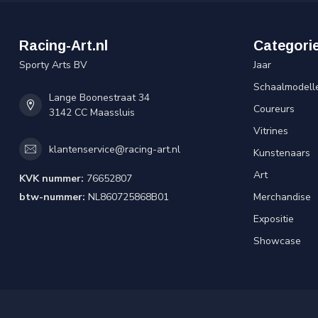
Racing-Art.nl
Categori
Sporty Arts BV
Jaar
Schaalmodell
Lange Boonestraat 34
Coureurs
3142 CC Maassluis
Vitrines
klantenservice@racing-art.nl
Kunstenaars
Art
KVK nummer:
76652807
btw-nummer:
NL860725868B01
Merchandise
Expositie
Showcase