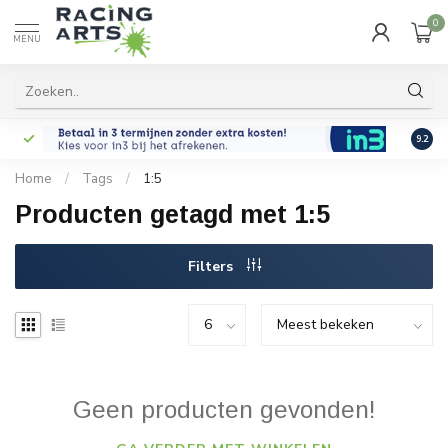
0
MENU
9.2
Home
/
Tags
/
1:5
Producten getagd met 1:5
Filters
Geen producten gevonden!