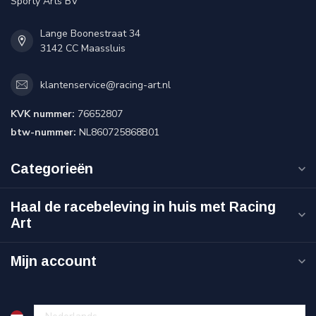
Sporty Arts BV
Lange Boonestraat 34
3142 CC Maassluis
klantenservice@racing-art.nl
KVK nummer:
76652807
btw-nummer:
NL860725868B01
Categorieën
Haal de racebeleving in huis met Racing
Art
Mijn account