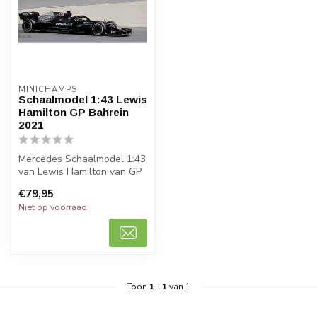
MINICHAMPS
Schaalmodel 1:43 Lewis
Hamilton GP Bahrein
2021
Mercedes Schaalmodel 1:43
van Lewis Hamilton van GP
Bahrein 2021. Wordt
€79,95
verwacht...
Niet op voorraad
Toon
1
-
1
van 1