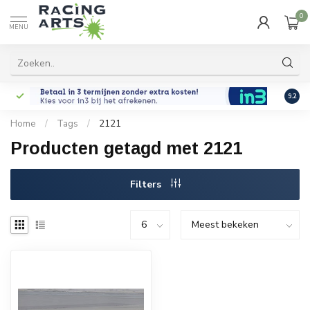
0
MENU
9.2
Home
/
Tags
/
2121
Producten getagd met 2121
Filters