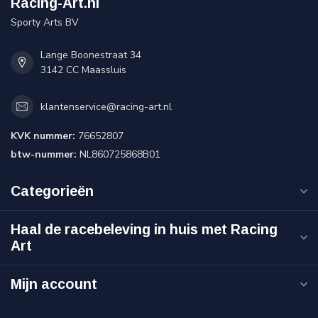
Racing-Art.nl
Sporty Arts BV
Lange Boonestraat 34
3142 CC Maassluis
klantenservice@racing-art.nl
KVK nummer:
76652807
btw-nummer:
NL860725868B01
Categorieën
Haal de racebeleving in huis met Racing
Art
Mijn account