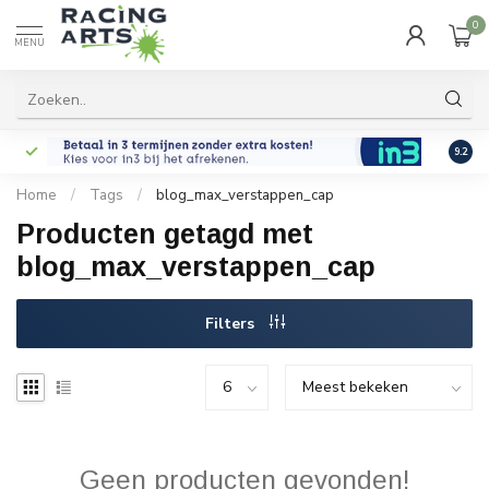
0
MENU
9.2
Home
/
Tags
/
blog_max_verstappen_cap
Producten getagd met
blog_max_verstappen_cap
Filters
Geen producten gevonden!