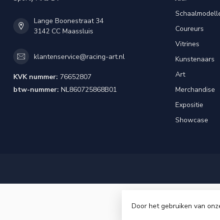
Schaalmodell
Lange Boonestraat 34
Coureurs
3142 CC Maassluis
Vitrines
klantenservice@racing-art.nl
Kunstenaars
Art
KVK nummer:
76652807
btw-nummer:
NL860725868B01
Merchandise
Expositie
Showcase
Door het gebruiken van onz