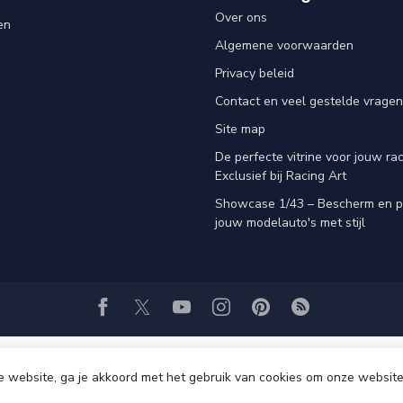
Over ons
en
Algemene voorwaarden
Privacy beleid
Contact en veel gestelde vragen
Site map
De perfecte vitrine voor jouw rac
Exclusief bij Racing Art
Showcase 1/43 – Bescherm en p
jouw modelauto's met stijl
e website, ga je akkoord met het gebruik van cookies om onze website
© Copyright 2026 Racing-Art.nl