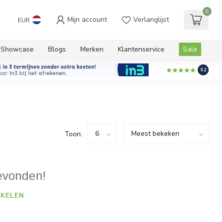
0
Mijn account
Verlanglijst
EUR
Showcase
Blogs
Merken
Klantenservice
Sale
9.2
Toon:
evonden!
KELEN