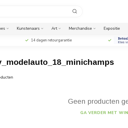
nes
Kunstenaars
Art
Merchandise
Expositie
14 dagen retourgarantie
mv_modelauto_18_minichamps
ducten
Geen producten g
GA VERDER MET WIN