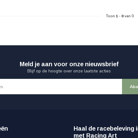
Toon
1
-
0
van 0
Meld je aan voor onze nieuwsbrief
Blijf op de hoogte over onze laatste acties
Abo
eën
Haal de racebeleving i
met Racing Art