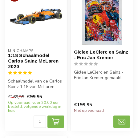
MINICHAMPS
Giclee LeClerc en Sainz
1:18 Schaalmodel
- Eric Jan Kremer
Carlos Sainz McLaren
2020
Giclee LeClerc en Sainz -
Eric Jan Kremer gemaakt
Schaalmodel van de Carlos
door Eric Jan Kremer. 50 x
Sainz 1:18 van McLaren
70 ...
Formule 1 2020 in schaal
€99,95
€169,95
1:18. ...
Op voorraad, voor 20:00 uur
€199,95
besteld, volgende werkdag in
huis
Niet op voorraad