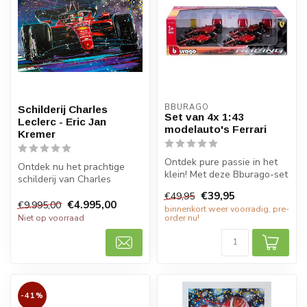
BBURAGO
Schilderij Charles
Set van 4x 1:43
Leclerc - Eric Jan
modelauto's Ferrari
Kremer
Ontdek pure passie in het
Ontdek nu het prachtige
klein! Met deze Bburago-set
schilderij van Charles
van 4x 1:43 modelauto's
Leclerc, geschilderd door
€39,95
€49,95
Fe...
Eric Ja...
€4.995,00
€9.995,00
binnenkort weer voorradig, pre-
Niet op voorraad
order nu!
-41%