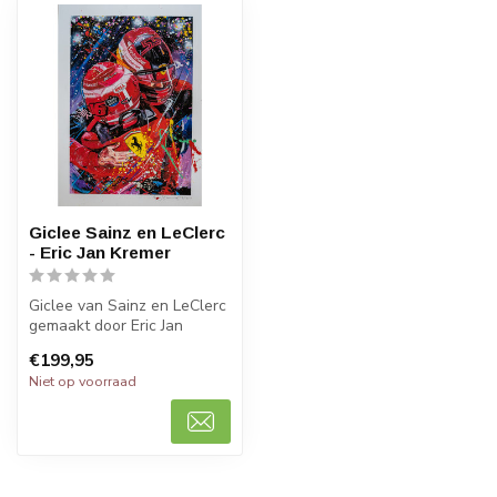
Giclee Sainz en LeClerc
- Eric Jan Kremer
Giclee van Sainz en LeClerc
gemaakt door Eric Jan
Kremer. 50 x 70 cm. Zonder
€199,95
lij...
Niet op voorraad