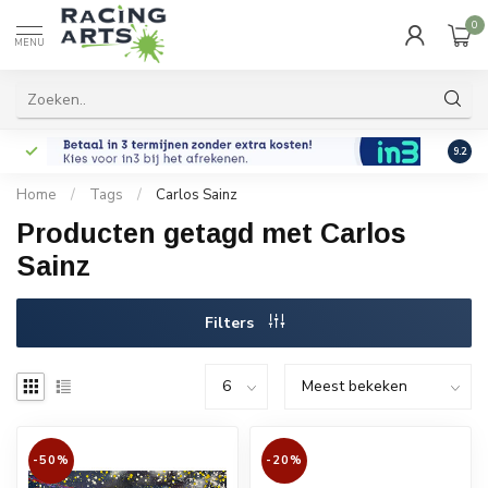
0
MENU
9.2
Home
/
Tags
/
Carlos Sainz
Producten getagd met Carlos
Sainz
Filters
-50%
-20%