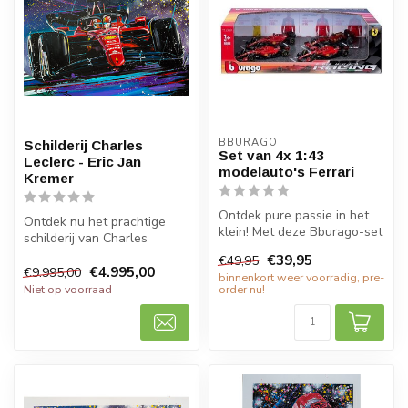
BBURAGO
Schilderij Charles
Set van 4x 1:43
Leclerc - Eric Jan
modelauto's Ferrari
Kremer
Ontdek pure passie in het
Ontdek nu het prachtige
klein! Met deze Bburago-set
schilderij van Charles
van 4x 1:43 modelauto's
Leclerc, geschilderd door
€39,95
€49,95
Fe...
Eric Ja...
€4.995,00
€9.995,00
binnenkort weer voorradig, pre-
Niet op voorraad
order nu!