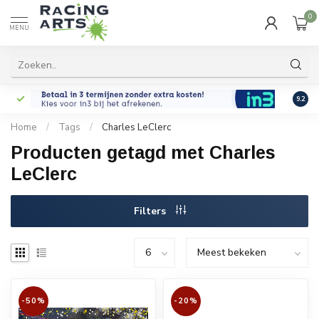
0
MENU
9.2
Home
/
Tags
/
Charles LeClerc
Producten getagd met Charles
LeClerc
Filters
-50%
-20%