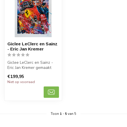
Giclee LeClerc en Sainz
- Eric Jan Kremer
Giclee LeClerc en Sainz -
Eric Jan Kremer gemaakt
door Eric Jan Kremer. 50 x
€199,95
70 ...
Niet op voorraad
Toon
1
-
5
van 5