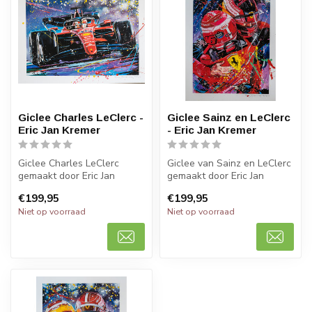
Giclee Charles LeClerc -
Giclee Sainz en LeClerc
Eric Jan Kremer
- Eric Jan Kremer
Giclee Charles LeClerc
Giclee van Sainz en LeClerc
gemaakt door Eric Jan
gemaakt door Eric Jan
Kremer. 50 x 70 cm. Zonder
Kremer. 50 x 70 cm. Zonder
€199,95
€199,95
lijst. D...
lij...
Niet op voorraad
Niet op voorraad