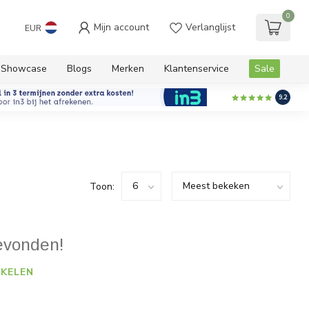
0
Mijn account
Verlanglijst
EUR
Showcase
Blogs
Merken
Klantenservice
Sale
9.2
Toon:
evonden!
KELEN