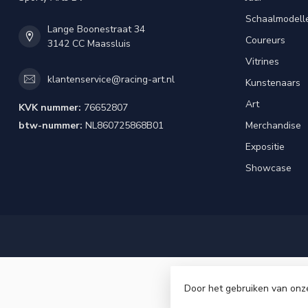
Schaalmodell
Lange Boonestraat 34
Coureurs
3142 CC Maassluis
Vitrines
klantenservice@racing-art.nl
Kunstenaars
Art
KVK nummer:
76652807
btw-nummer:
NL860725868B01
Merchandise
Expositie
Showcase
Door het gebruiken van onz