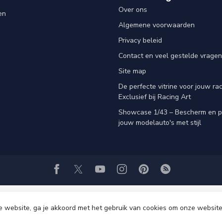
Over ons
en
Algemene voorwaarden
Privacy beleid
Contact en veel gestelde vragen
Site map
De perfecte vitrine voor jouw rac
Exclusief bij Racing Art
Showcase 1/43 – Bescherm en p
jouw modelauto's met stijl
e website, ga je akkoord met het gebruik van cookies om onze website
© Copyright 2026 Racing-Art.nl