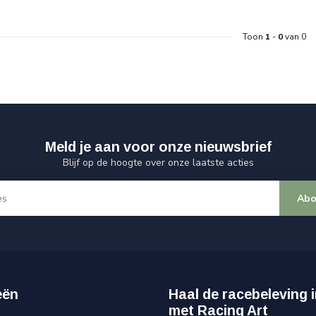
Toon
1
-
0
van 0
Meld je aan voor onze nieuwsbrief
Blijf op de hoogte over onze laatste acties
Abo
eën
Haal de racebeleving i
met Racing Art