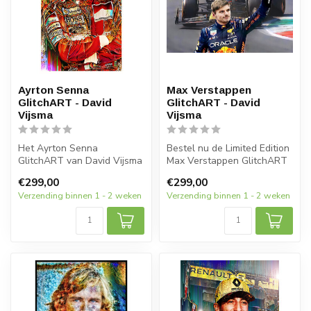
Ayrton Senna
Max Verstappen
GlitchART - David
GlitchART - David
Vijsma
Vijsma
Het Ayrton Senna
Bestel nu de Limited Edition
GlitchART van David Vijsma
Max Verstappen GlitchART
is een uniek collectorsitem
van kunstenaar David
€299,00
€299,00
dat een ...
Vijsm...
Verzending binnen 1 - 2 weken
Verzending binnen 1 - 2 weken