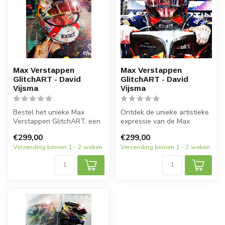
Max Verstappen
Max Verstappen
GlitchART - David
GlitchART - David
Vijsma
Vijsma
Bestel het unieke Max
Ontdek de unieke artistieke
Verstappen GlitchART, een
expressie van de Max
kunstwerk dat Formule 1-
Verstappen GlitchART,
€299,00
€299,00
fans bet...
gemaakt d...
Verzending binnen 1 - 2 weken
Verzending binnen 1 - 2 weken