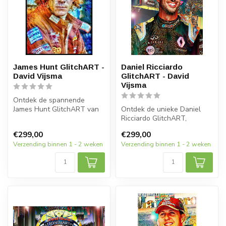
James Hunt GlitchART -
Daniel Ricciardo
David Vijsma
GlitchART - David
Vijsma
Ontdek de spannende
James Hunt GlitchART van
Ontdek de unieke Daniel
David Vijsma! Unieke
Ricciardo GlitchART,
kunstwerken di...
gemaakt door kunstenaar
€299,00
€299,00
David Vijsm...
Verzending binnen 1 - 2 weken
Verzending binnen 1 - 2 weken