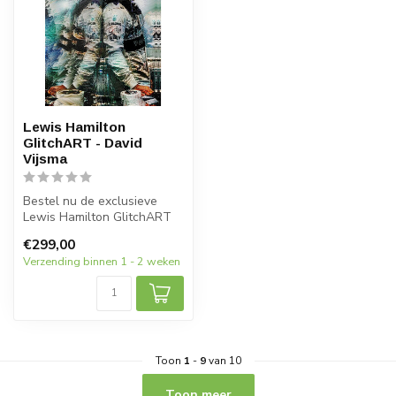
Lewis Hamilton
GlitchART - David
Vijsma
Bestel nu de exclusieve
Lewis Hamilton GlitchART
van David Vijsma en laat je
€299,00
bet...
Verzending binnen 1 - 2 weken
Toon
1
-
9
van 10
Toon meer