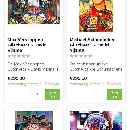
Max Verstappen
Michael Schumacher
GlitchART - David
GlitchART - David
Vijsma
Vijsma
De Max Verstappen
Op zoek naar unieke
GlitchART - David Vijsma is
GlitchART die Schumacher's
een uniek kunstwerk dat de
visie combineert? De
€299,00
€299,00
intense...
Schumacher G...
Verzending binnen 1 - 2 weken
Verzending binnen 1 - 2 weken