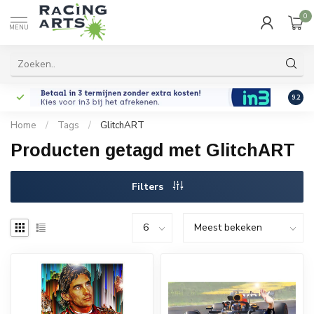
0
MENU
9.2
Home
/
Tags
/
GlitchART
Producten getagd met GlitchART
Filters