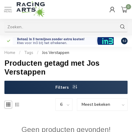
0
MENU
9.2
Home
/
Tags
/
Jos Verstappen
Producten getagd met Jos
Verstappen
Filters
Geen producten gevonden!