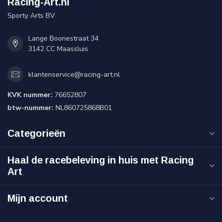
Racing-Art.nl
Sporty Arts BV
Lange Boonestraat 34
3142 CC Maassluis
klantenservice@racing-art.nl
KVK nummer:
76652807
btw-nummer:
NL860725868B01
Categorieën
Haal de racebeleving in huis met Racing
Art
Mijn account