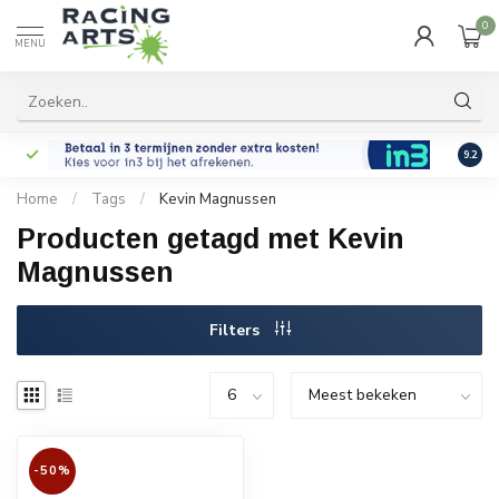
0
MENU
9.2
Home
/
Tags
/
Kevin Magnussen
Producten getagd met Kevin
Magnussen
Filters
-50%