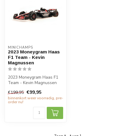
MINICHAMPS
2023 Moneygram Haas
F1 Team - Kevin
Magnussen
2023 Moneygram Haas F1
Team - Kevin Magnussen
modelauto van Minichamps.
€99,95
€199,95
Een 1:18...
binnenkort weer voorradig, pre-
order nu!