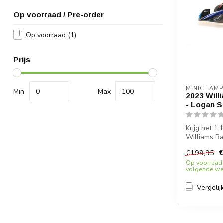
Op voorraad / Pre-order
Op voorraad
(1)
Prijs
MINICHAMP
Min
Max
2023 Will
- Logan S
Krijg het 1
Williams Ra
pracht...
€
€199,95
Op voorraad,
volgende wer
Vergelij