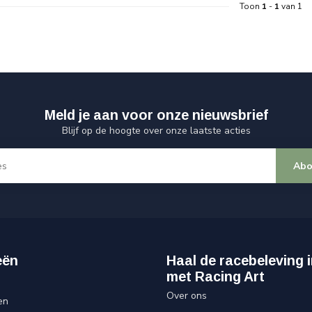
Toon
1
-
1
van 1
Meld je aan voor onze nieuwsbrief
Blijf op de hoogte over onze laatste acties
Abo
eën
Haal de racebeleving i
met Racing Art
Over ons
en