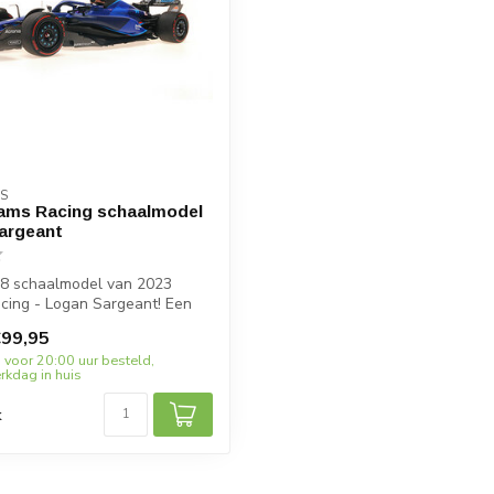
S
iams Racing schaalmodel
argeant
:18 schaalmodel van 2023
cing - Logan Sargeant! Een
99,95
 voor 20:00 uur besteld,
kdag in huis
k