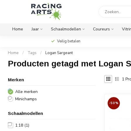
Home
Jaar
Schaalmodellen
Coureurs
Vitri
Veilig betalen
Home
/
Tags
/
Logan Sargeant
Producten getagd met Logan S
1
Pro
Merken
Alle merken
Minichamps
-50%
Schaalmodellen
1:18
(1)