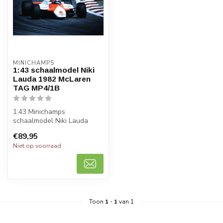
MINICHAMPS
1:43 schaalmodel Niki
Lauda 1982 McLaren
TAG MP4/1B
1:43 Minichamps
schaalmodel Niki Lauda
1982 McLaren TAG MP4/1B
€89,95
Niet op voorraad
Toon
1
-
1
van 1