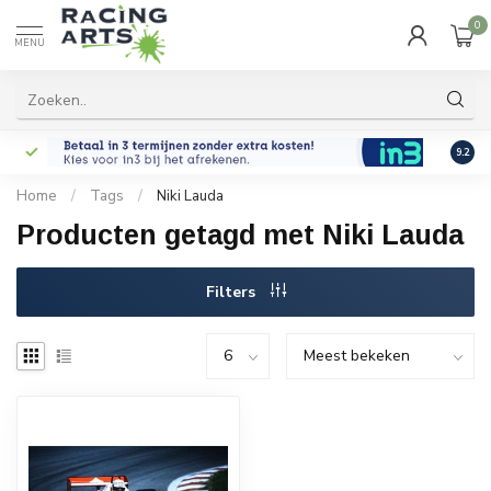
0
MENU
9.2
Home
/
Tags
/
Niki Lauda
Producten getagd met Niki Lauda
Filters