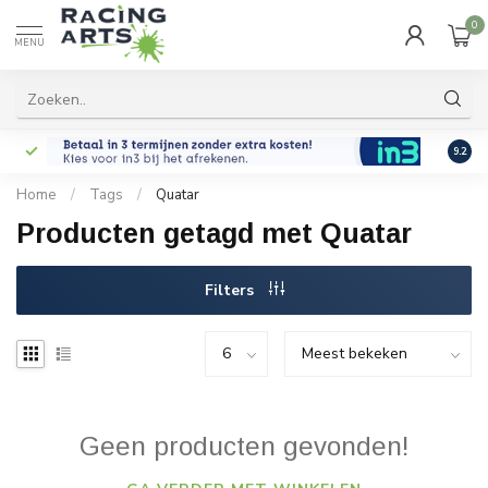
0
MENU
9.2
Home
/
Tags
/
Quatar
Producten getagd met Quatar
Filters
Geen producten gevonden!