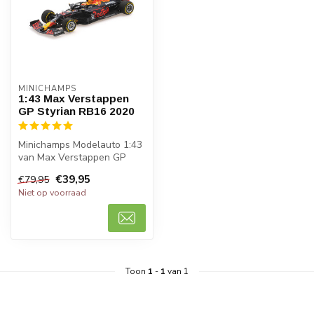
MINICHAMPS
1:43 Max Verstappen
GP Styrian RB16 2020
Minichamps Modelauto 1:43
van Max Verstappen GP
Styrian Red Bull Racing
€39,95
€79,95
RB16 202...
Niet op voorraad
Toon
1
-
1
van 1