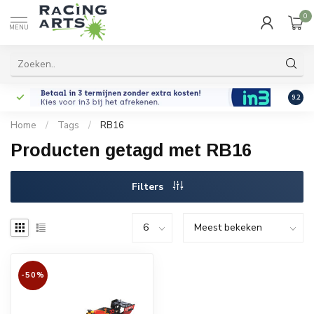
0
MENU
9.2
Home
/
Tags
/
RB16
Producten getagd met RB16
Filters
-50%