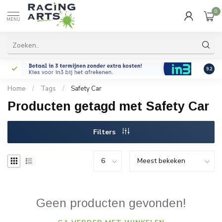
0
MENU
9.2
Home
/
Tags
/
Safety Car
Producten getagd met Safety Car
Filters
Geen producten gevonden!