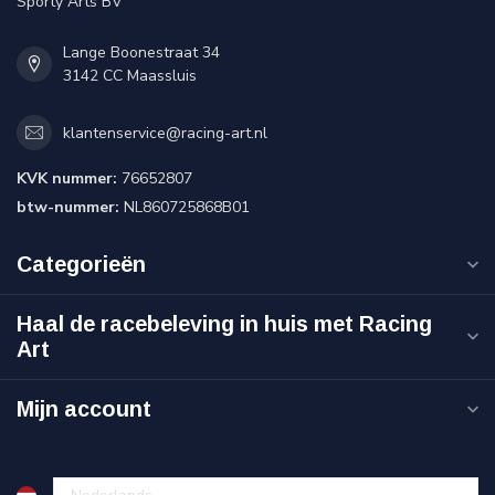
Sporty Arts BV
Lange Boonestraat 34
3142 CC Maassluis
klantenservice@racing-art.nl
KVK nummer:
76652807
btw-nummer:
NL860725868B01
Categorieën
Haal de racebeleving in huis met Racing
Art
Mijn account