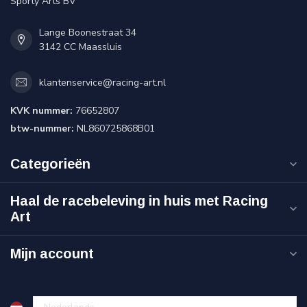
Sporty Arts BV
Lange Boonestraat 34
3142 CC Maassluis
klantenservice@racing-art.nl
KVK nummer:
76652807
btw-nummer:
NL860725868B01
Categorieën
Haal de racebeleving in huis met Racing
Art
Mijn account