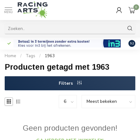
0
MENU
9.2
Home
/
Tags
/
1963
Producten getagd met 1963
Filters
Geen producten gevonden!