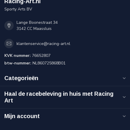
Racing-Art.nl
Sporty Arts BV
Lange Boonestraat 34
3142 CC Maassluis
klantenservice@racing-art.nl
KVK nummer:
76652807
btw-nummer:
NL860725868B01
Categorieën
Haal de racebeleving in huis met Racing
Art
Mijn account