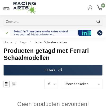
0
MENU
9.2
Home
/
Tags
/
Ferrari Schaalmodellen
Producten getagd met Ferrari
Schaalmodellen
Filters
Geen producten gevonden!