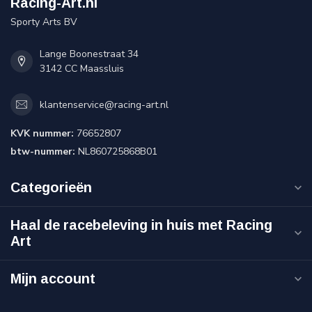
Racing-Art.nl
Sporty Arts BV
Lange Boonestraat 34
3142 CC Maassluis
klantenservice@racing-art.nl
KVK nummer:
76652807
btw-nummer:
NL860725868B01
Categorieën
Haal de racebeleving in huis met Racing
Art
Mijn account