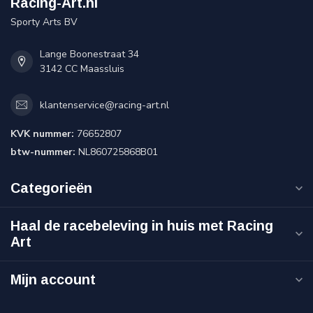
Racing-Art.nl
Sporty Arts BV
Lange Boonestraat 34
3142 CC Maassluis
klantenservice@racing-art.nl
KVK nummer:
76652807
btw-nummer:
NL860725868B01
Categorieën
Haal de racebeleving in huis met Racing
Art
Mijn account