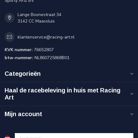
Sporty Arts BV
Lange Boonestraat 34
3142 CC Maassluis
klantenservice@racing-art.nl
KVK nummer:
76652807
btw-nummer:
NL860725868B01
Categorieën
Haal de racebeleving in huis met Racing
Art
Mijn account