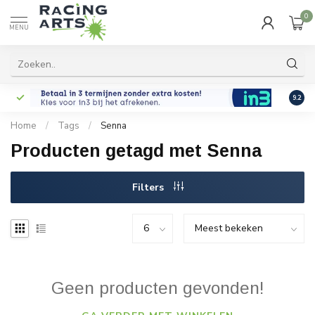
0
MENU
9.2
Home
/
Tags
/
Senna
Producten getagd met Senna
Filters
Geen producten gevonden!