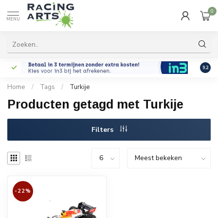
0
MENU
9.2
Home
/
Tags
/
Turkije
Producten getagd met Turkije
Filters
-22%