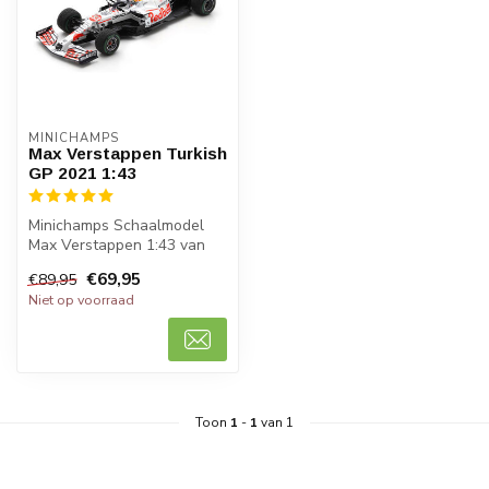
MINICHAMPS
Max Verstappen Turkish
GP 2021 1:43
Minichamps Schaalmodel
Max Verstappen 1:43 van
Red Bull Honda RB16B
€69,95
€89,95
waarmee Max ...
Niet op voorraad
Toon
1
-
1
van 1