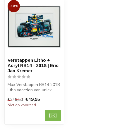
-80%
Verstappen Litho +
Acryl RB14 - 2018 | Eric
Jan Kremer
Max Verstappen RB14 2018
litho voorzien van uniek
acryl artwork door
€49,95
€249,50
topkunstena...
Niet op voorraad