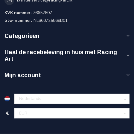
klantenservice@racing-art.nl
KVK nummer:
76652807
btw-nummer:
NL860725868B01
Categorieën
Haal de racebeleving in huis met Racing
Art
Mijn account
€