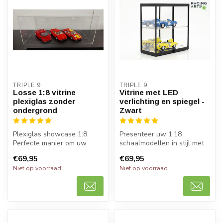
TRIPLE 9
TRIPLE 9
Losse 1:8 vitrine
Vitrine met LED
plexiglas zonder
verlichting en spiegel -
ondergrond
Zwart
Plexiglas showcase 1:8.
Presenteer uw 1:18
Perfecte manier om uw
schaalmodellen in stijl met
schaalmodel 1:8 of kleinere
de Triple9 Vitrine. Dankzij
€69,95
€69,95
modele...
LED-v...
Niet op voorraad
Niet op voorraad