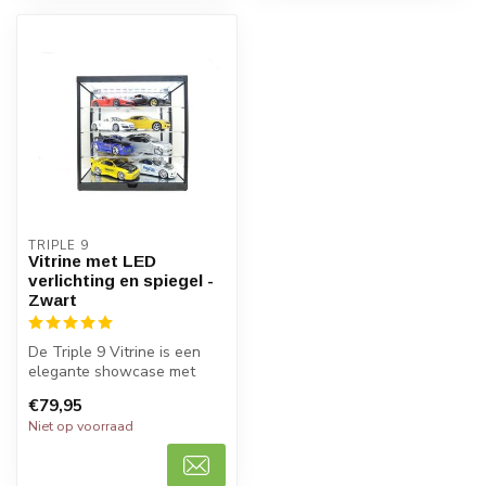
TRIPLE 9
Vitrine met LED
verlichting en spiegel -
Zwart
De Triple 9 Vitrine is een
elegante showcase met
LED-verlichting om je
€79,95
schaalmod...
Niet op voorraad