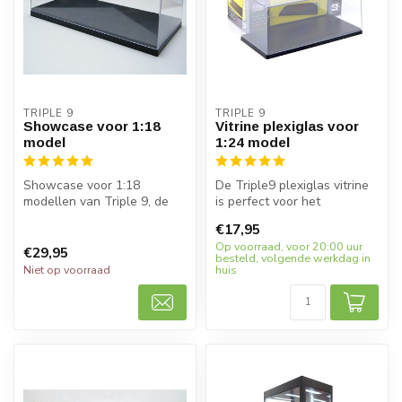
TRIPLE 9
TRIPLE 9
Showcase voor 1:18
Vitrine plexiglas voor
model
1:24 model
Showcase voor 1:18
De Triple9 plexiglas vitrine
modellen van Triple 9, de
is perfect voor het
must-have voor
tentoonstellen van 1:24
€17,95
verzamelaars. Houdt ...
schaalm...
Op voorraad, voor 20:00 uur
€29,95
besteld, volgende werkdag in
Niet op voorraad
huis