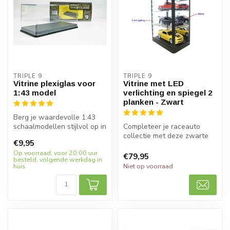
TRIPLE 9
TRIPLE 9
Vitrine plexiglas voor
Vitrine met LED
1:43 model
verlichting en spiegel 2
planken - Zwart
Berg je waardevolle 1:43
schaalmodellen stijlvol op in
Completeer je raceauto
de Triple9 Vitrine Plexig...
collectie met deze zwarte
€9,95
vitrine met LED verlichting
Op voorraad, voor 20:00 uur
en ...
€79,95
besteld, volgende werkdag in
huis
Niet op voorraad