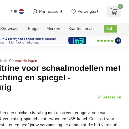
0
Mijn account
Verlanglijst
EUR
Showcase
Blogs
Merken
Klantenservice
Sale
9.2
0 beoordelingen
Vitrine voor schaalmodellen met
chting en spiegel -
urig
Bestel nu
w
en een unieke uitstraling met de zilverkleurige vitrine van
ED-verlichting, spiegel achterwand en USB-kabel. Geschikt voor
estel nu en geef jouw verzameling de aandacht die het verdient!