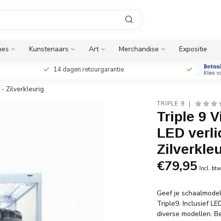
nes
Kunstenaars
Art
Merchandise
Expositie
14 dagen retourgarantie
- Zilverkleurig
TRIPLE 9
Triple 9 
LED verli
Zilverkle
€79,95
Incl. bt
Geef je schaalmodell
Triple9. Inclusief L
diverse modellen. B