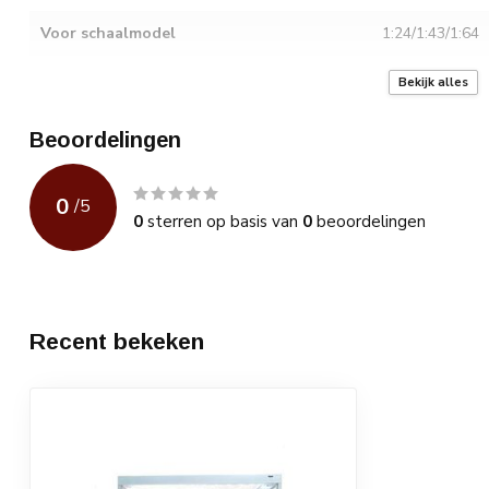
Voor schaalmodel
1:24/1:43/1:64
Afmeting
36cm breed x 3
Bekijk alles
Kleur
Zilverkleurig
Beoordelingen
Montage nodig
Eenvoudig te 
0
/
5
Voeding USB kabel
incl. USB kabel
0
sterren op basis van
0
beoordelingen
Led verlichting
Spiegel
Recent bekeken