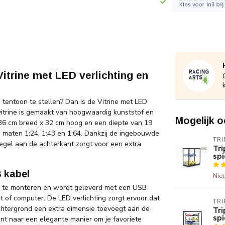
itrine met LED verlichting en
 tentoon te stellen? Dan is de Vitrine met LED
vitrine is gemaakt van hoogwaardig kunststof en
Mogelijk o
 36 cm breed x 32 cm hoog en een diepte van 19
e maten 1:24, 1:43 en 1:64. Dankzij de ingebouwde
TRI
piegel aan de achterkant zorgt voor een extra
Tri
spi
 kabel
Nie
dig te monteren en wordt geleverd met een USB
t of computer. De LED verlichting zorgt ervoor dat
TRI
achtergrond een extra dimensie toevoegt aan de
Tri
spi
nt naar een elegante manier om je favoriete