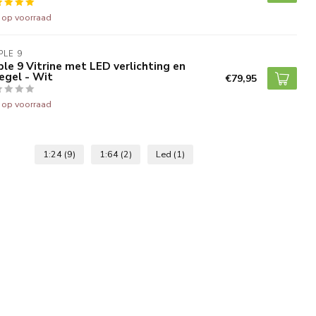
t op voorraad
PLE 9
ple 9 Vitrine met LED verlichting en
egel - Wit
€79,95
t op voorraad
1:24
(9)
1:64
(2)
Led
(1)