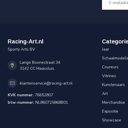
Racing-Art.nl
Categori
Sporty Arts BV
Jaar
Schaalmodell
Lange Boonestraat 34
Coureurs
3142 CC Maassluis
Vitrines
klantenservice@racing-art.nl
Kunstenaars
Art
KVK nummer:
76652807
btw-nummer:
NL860725868B01
Merchandise
Expositie
Showcase