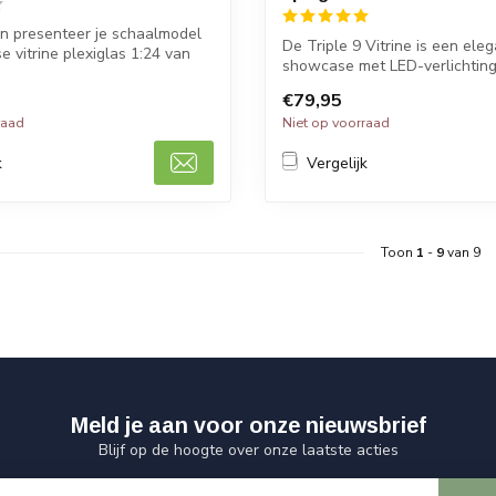
n presenteer je schaalmodel
De Triple 9 Vitrine is een ele
e vitrine plexiglas 1:24 van
showcase met LED-verlichting
schaalmod...
€79,95
raad
Niet op voorraad
k
Vergelijk
Toon
1
-
9
van 9
Meld je aan voor onze nieuwsbrief
Blijf op de hoogte over onze laatste acties