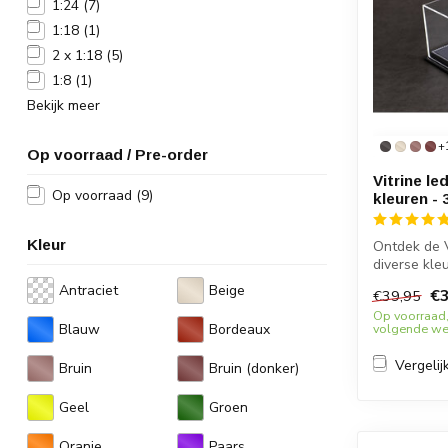
1:24
(7)
1:18
(1)
2 x 1:18
(5)
1:8
(1)
Bekijk meer
+
Op voorraad / Pre-order
Vitrine le
Op voorraad
(9)
kleuren - 
Kleur
Ontdek de Vi
diverse kle
dis...
Antraciet
Beige
€3
€39,95
Op voorraad,
Blauw
Bordeaux
volgende wer
Vergelij
Bruin
Bruin (donker)
Geel
Groen
Oranje
Paars