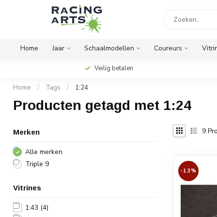
Home
Jaar
Schaalmodellen
Coureurs
Vitri
Veilig betalen
Home
/
Tags
/
1:24
Producten getagd met 1:24
9
Pro
Merken
Alle merken
Triple 9
-13%
Vitrines
1:43
(4)