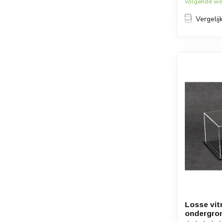
volgende wer
Vergelij
Losse vit
ondergro