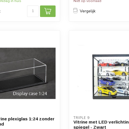
kdag in huis
Niet op voorraad
k
Vergelijk
TRIPLE 9
rine plexiglas 1:24 zonder
Vitrine met LED verlichti
nd
spiegel - Zwart