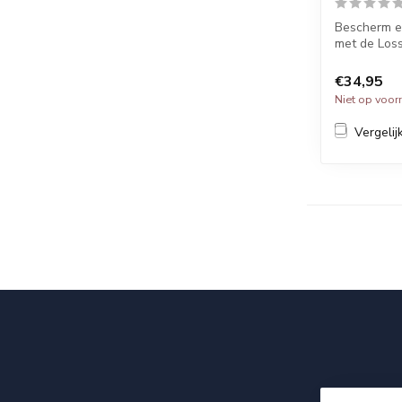
Bescherm e
met de Loss
Ga...
€34,95
Niet op voor
Vergelij