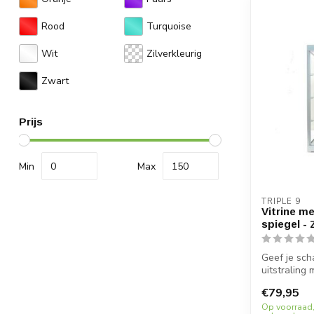
Rood
Turquoise
Wit
Zilverkleurig
Zwart
Prijs
Min
Max
TRIPLE 9
Vitrine me
spiegel - 
Geef je sch
uitstraling 
van ...
€79,95
Op voorraad,