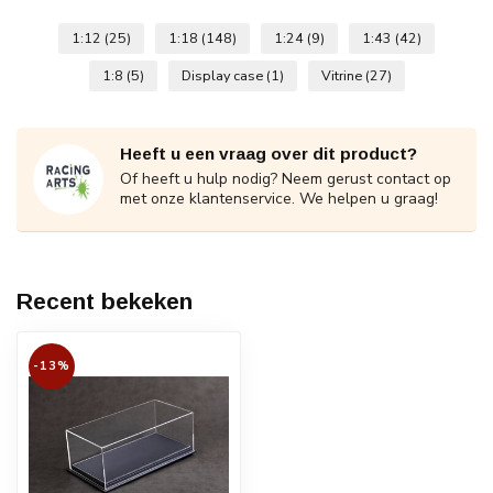
1:12
(25)
1:18
(148)
1:24
(9)
1:43
(42)
1:8
(5)
Display case
(1)
Vitrine
(27)
Heeft u een vraag over dit product?
Of heeft u hulp nodig? Neem gerust contact op
met onze klantenservice. We helpen u graag!
Recent bekeken
-13%