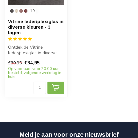
+10
Vitrine leder/plexiglas in
diverse kleuren - 3
lagen
Ontdek de Vitrine
leder/plexiglas in diverse
kleuren - 3 lagen! Een
€34,95
€39,95
elegante dis...
Op voorraad, voor 20:00 uur
besteld, volgende werkdag in
huis
Meld je aan voor onze nieuwsbrief