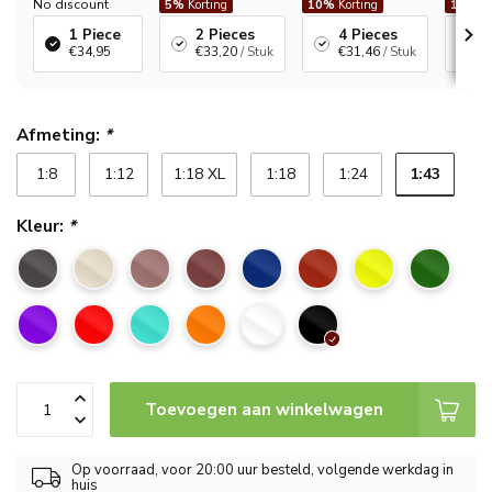
No discount
5%
Korting
10%
Korting
12%
Ko
1 Piece
2 Pieces
4 Pieces
6
€34,95
€33,20
/ Stuk
€31,46
/ Stuk
€
Afmeting:
*
1:43
1:8
1:12
1:18 XL
1:18
1:24
Kleur:
*
Toevoegen aan winkelwagen
Op voorraad, voor 20:00 uur besteld, volgende werkdag in
huis