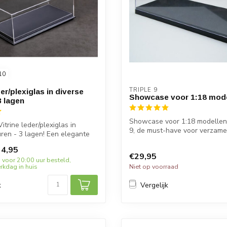
10
TRIPLE 9
der/plexiglas in diverse
Showcase voor 1:18 mod
3 lagen
Showcase voor 1:18 modellen 
trine leder/plexiglas in
9, de must-have voor verzame
uren - 3 lagen! Een elegante
Houdt ...
4,95
€29,95
 voor 20:00 uur besteld,
kdag in huis
Niet op voorraad
k
Vergelijk