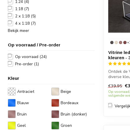
1:24
(4)
1:18
(7)
2 x 1:18
(5)
4 x 1:18
(7)
Bekijk meer
+
Op voorraad / Pre-order
Vitrine le
Op voorraad
(24)
kleuren - 
Pre-order
(1)
Ontdek de Vi
diverse kle
Kleur
dis...
€3
€39,95
Antraciet
Beige
Op voorraad,
volgende wer
Blauw
Bordeaux
Vergelij
Bruin
Bruin (donker)
Geel
Groen