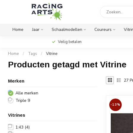
Home
Jaar
Schaalmodellen
Coureurs
Vitri
Veilig betalen
Home
/
Tags
/
Vitrine
Producten getagd met Vitrine
27
P
Merken
Alle merken
Triple 9
-13%
Vitrines
1:43
(4)