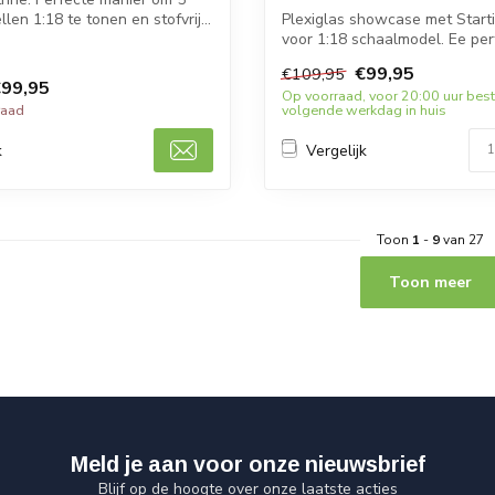
en 1:18 te tonen en stofvrij...
Plexiglas showcase met Starti
voor 1:18 schaalmodel. Ee per
manier o...
€99,95
€109,95
99,95
Op voorraad, voor 20:00 uur best
raad
volgende werkdag in huis
k
Vergelijk
Toon
1
-
9
van 27
Toon meer
Meld je aan voor onze nieuwsbrief
Blijf op de hoogte over onze laatste acties