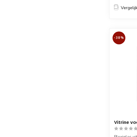
Vergelij
-38%
Vitrine v
Plexiglas vi