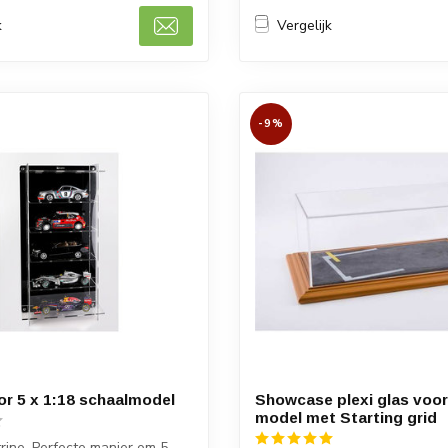
k
Vergelijk
-9%
oor 5 x 1:18 schaalmodel
Showcase plexi glas voor
model met Starting grid
trine. Perfecte manier om 5