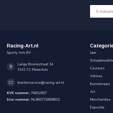
Racing-Art.nl
Categori
Sporty Arts BV
Jaar
Schaalmodell
Lange Boonestraat 34
Coureurs
3142 CC Maassluis
Vitrines
klantenservice@racing-art.nl
Kunstenaars
Art
KVK nummer:
76652807
btw-nummer:
NL860725868B01
Merchandise
Expositie