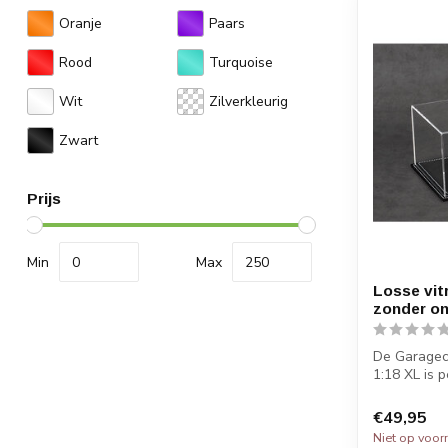
Oranje
Paars
Rood
Turquoise
Wit
Zilverkleurig
Zwart
Prijs
Min
Max
Losse vitr
zonder o
De Garageca
1:18 XL is 
gro...
€49,95
Niet op voor