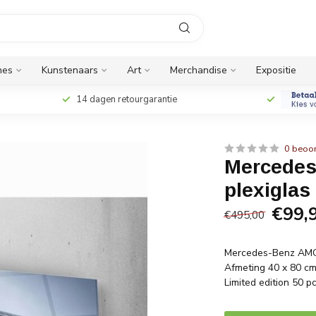
nes
Kunstenaars
Art
Merchandise
Expositie
14 dagen retourgarantie
0 beoo
Mercedes
plexiglas
€99,
€495,00
Mercedes-Benz AMG 
Afmeting 40 x 80 c
Limited edition 50 pc