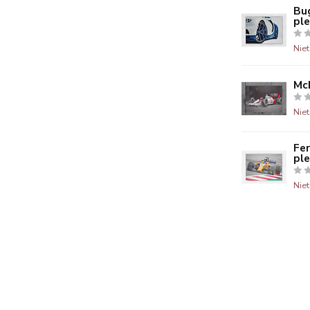
Bug
ple
Nie
McL
Nie
Fe
ple
Nie