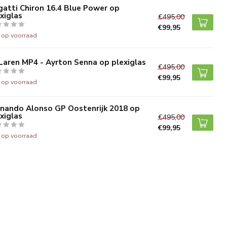
atti Chiron 16.4 Blue Power op
xiglas
€495,00
€99,95
t op voorraad
aren MP4 - Ayrton Senna op plexiglas
€495,00
€99,95
t op voorraad
rnando Alonso GP Oostenrijk 2018 op
xiglas
€495,00
€99,95
t op voorraad