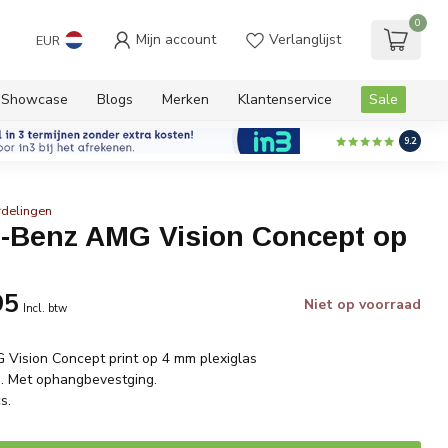
0
Mijn account
Verlanglijst
EUR
Showcase
Blogs
Merken
Klantenservice
Sale
9.2
rdelingen
-Benz AMG Vision Concept op
95
Niet op voorraad
Incl. btw
Vision Concept print op 4 mm plexiglas
m. Met ophangbevestging.
s.