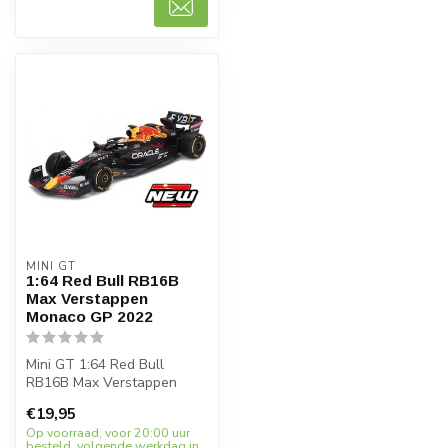
MINI GT
1:64 Red Bull RB16B
Max Verstappen
Monaco GP 2022
Mini GT 1:64 Red Bull
RB16B Max Verstappen
Monaco GP 2022 is een
€19,95
absolute must-h...
Op voorraad, voor 20:00 uur
besteld, volgende werkdag in