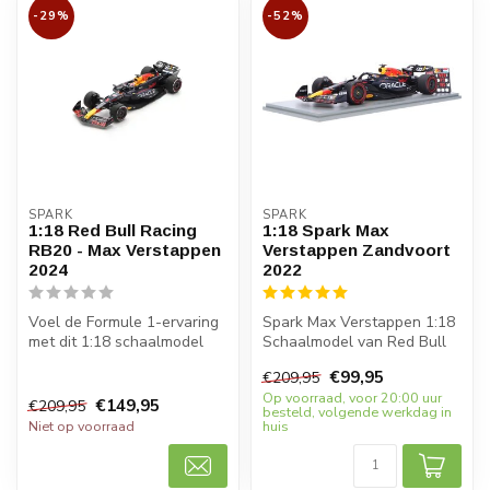
-29%
-52%
SPARK
SPARK
1:18 Red Bull Racing
1:18 Spark Max
RB20 - Max Verstappen
Verstappen Zandvoort
2024
2022
Voel de Formule 1-ervaring
Spark Max Verstappen 1:18
met dit 1:18 schaalmodel
Schaalmodel van Red Bull
van de Red Bull Racing
RB18 waarmee Verstappen
€99,95
€209,95
RB20 ...
Dutc...
Op voorraad, voor 20:00 uur
€149,95
€209,95
besteld, volgende werkdag in
Niet op voorraad
huis