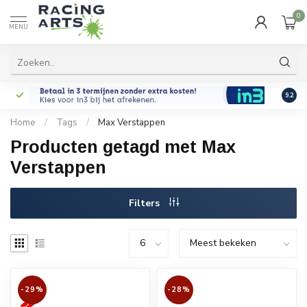
0
MENU
9.2
Home
/
Tags
/
Max Verstappen
Producten getagd met Max
Verstappen
Filters
-29%
-28%