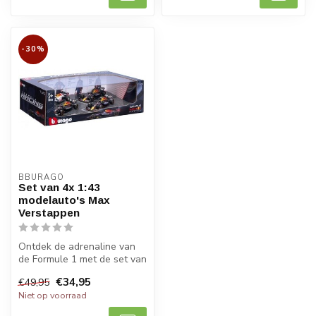
-30%
BBURAGO
Set van 4x 1:43
modelauto's Max
Verstappen
Ontdek de adrenaline van
de Formule 1 met de set van
4x 1:43 modelauto's van
€34,95
€49,95
Max...
Niet op voorraad