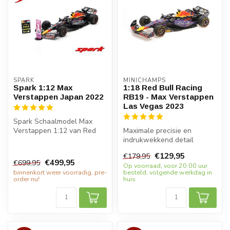
SPARK
MINICHAMPS
Spark 1:12 Max
1:18 Red Bull Racing
Verstappen Japan 2022
RB19 - Max Verstappen
Las Vegas 2023
Spark Schaalmodel Max
Verstappen 1:12 van Red
Maximale precisie en
Bull Honda RB18 als
indrukwekkend detail
winnaar van GP...
komen samen in de 1:18
€129,95
€179,95
Red Bull Racing...
€499,95
€699,95
Op voorraad, voor 20:00 uur
binnenkort weer voorradig, pre-
besteld, volgende werkdag in
order nu!
huis