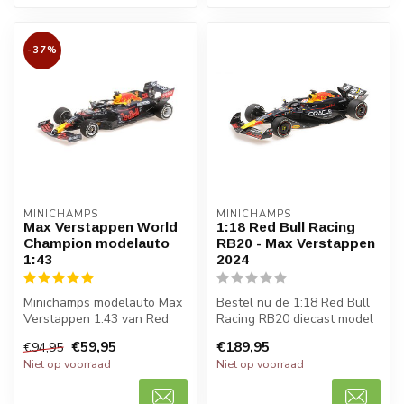
-37%
MINICHAMPS
MINICHAMPS
Max Verstappen World
1:18 Red Bull Racing
Champion modelauto
RB20 - Max Verstappen
1:43
2024
Minichamps modelauto Max
Bestel nu de 1:18 Red Bull
Verstappen 1:43 van Red
Racing RB20 diecast model
Bull Honda RB16B waarmee
van Max Verstappen voor
€59,95
€189,95
€94,95
Max Ve...
202...
Niet op voorraad
Niet op voorraad