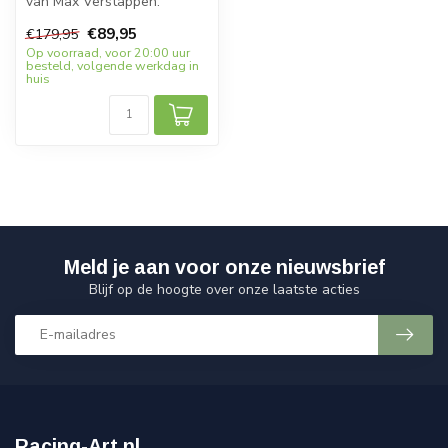
van Max Verstappen.
Schaalmodel 1:18 van Red
€89,95
€179,95
Bull Honda R...
Op voorraad, voor 20:00 uur
besteld, volgende werkdag in
huis
Meld je aan voor onze nieuwsbrief
Blijf op de hoogte over onze laatste acties
Racing-Art.nl