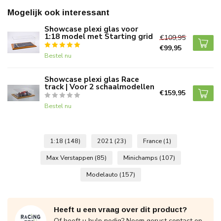
Mogelijk ook interessant
Showcase plexi glas voor
1:18 model met Starting grid
€109,95
€99,95
Bestel nu
Showcase plexi glas Race
track | Voor 2 schaalmodellen
€159,95
Bestel nu
1:18
(148)
2021
(23)
France
(1)
Max Verstappen
(85)
Minichamps
(107)
Modelauto
(157)
Heeft u een vraag over dit product?
Of heeft u hulp nodig? Neem gerust contact op