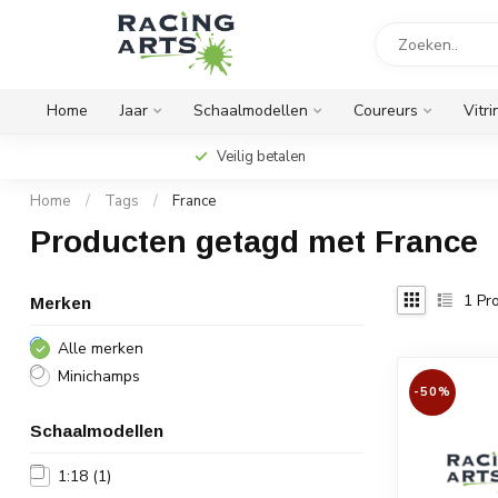
Home
Jaar
Schaalmodellen
Coureurs
Vitri
Veilig betalen
Home
/
Tags
/
France
Producten getagd met France
1
Pro
Merken
Alle merken
Minichamps
-50%
Schaalmodellen
1:18
(1)