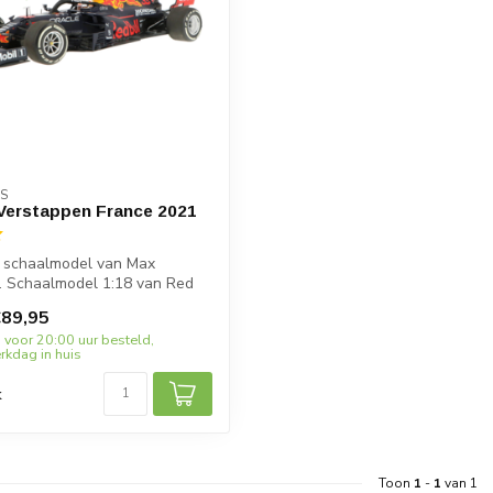
S
Verstappen France 2021
 schaalmodel van Max
. Schaalmodel 1:18 van Red
...
89,95
 voor 20:00 uur besteld,
kdag in huis
k
Toon
1
-
1
van 1