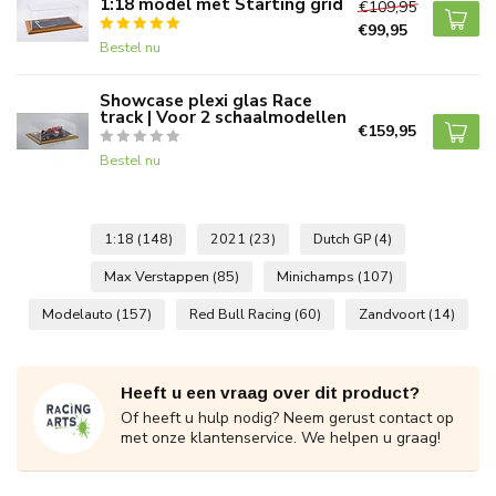
1:18 model met Starting grid
€109,95
€99,95
Bestel nu
Showcase plexi glas Race
track | Voor 2 schaalmodellen
€159,95
Bestel nu
1:18
(148)
2021
(23)
Dutch GP
(4)
Max Verstappen
(85)
Minichamps
(107)
Modelauto
(157)
Red Bull Racing
(60)
Zandvoort
(14)
Heeft u een vraag over dit product?
Of heeft u hulp nodig? Neem gerust contact op
met onze klantenservice. We helpen u graag!