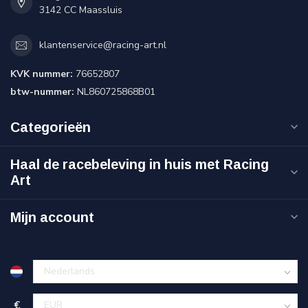
3142 CC Maassluis
klantenservice@racing-art.nl
KVK nummer:
76652807
btw-nummer:
NL860725868B01
Categorieën
Haal de racebeleving in huis met Racing
Art
Mijn account
€