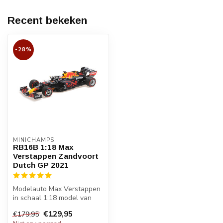
Recent bekeken
-28%
MINICHAMPS
RB16B 1:18 Max
Verstappen Zandvoort
Dutch GP 2021
Modelauto Max Verstappen
in schaal 1:18 model van
RB16B Red Bull Honda
€129,95
€179,95
waarmee ...