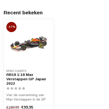
Recent bekeken
-47%
MINICHAMPS
RB18 1:18 Max
Verstappen GP Japan
2022
Vier de overwinning van
Max Verstappen in de GP
Japan 2022 met dit
€99,95
€189,95
gedetailleerd...