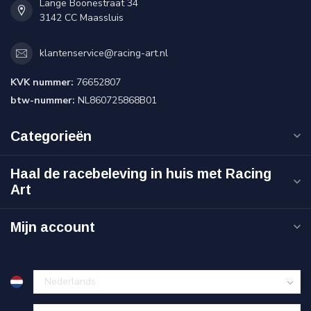
Lange Boonestraat 34
3142 CC Maassluis
klantenservice@racing-art.nl
KVK nummer:
76652807
btw-nummer:
NL860725868B01
Categorieën
Haal de racebeleving in huis met Racing
Art
Mijn account