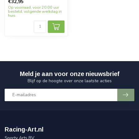
€32,95
schaalmod...
Op voorraad, voor 20:00 uur
besteld, volgende werkdag in
huis
Meld je aan voor onze nieuwsbrief
Blijf op de hoogte over onze laatste acties
Racing-Art.nl
Sporty Arts BV