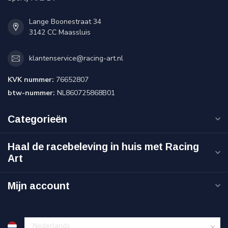
Lange Boonestraat 34
3142 CC Maassluis
klantenservice@racing-art.nl
KVK nummer:
76652807
btw-nummer:
NL860725868B01
Categorieën
Haal de racebeleving in huis met Racing
Art
Mijn account