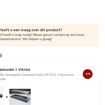
Heeft u een vraag over dit product?
Of heeft u hulp nodig? Neem gerust contact op met onze
klantenservice. We helpen u graag!
l
almodel + Vitrine
-6%
ax Verstappen Zandvoort Dutch GP 2022
+
Showcase
odel
+