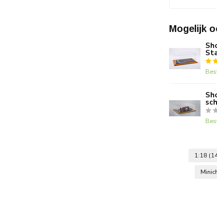
Mogelijk o
Sho
Sta
Bes
Sho
sc
Bes
1:18
(1
Mini