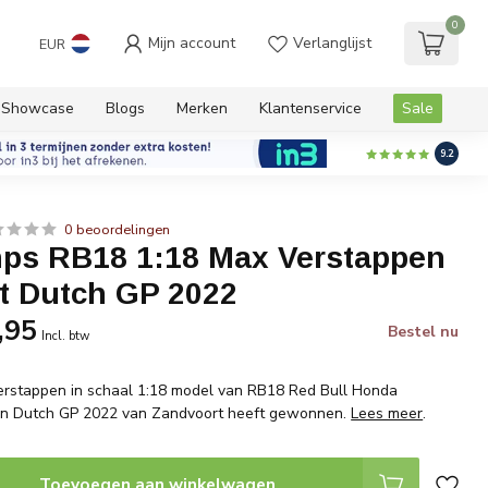
0
Mijn account
Verlanglijst
EUR
Showcase
Blogs
Merken
Klantenservice
Sale
9.2
0 beoordelingen
ps RB18 1:18 Max Verstappen
t Dutch GP 2022
,95
Bestel nu
Incl. btw
rstappen in schaal 1:18 model van RB18 Red Bull Honda
n Dutch GP 2022 van Zandvoort heeft gewonnen.
Lees meer
.
Toevoegen aan winkelwagen