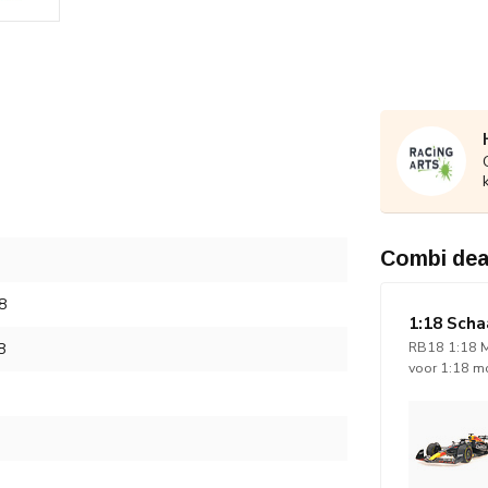
Combi dea
8
1:18 Scha
RB18 1:18 M
8
voor 1:18 m