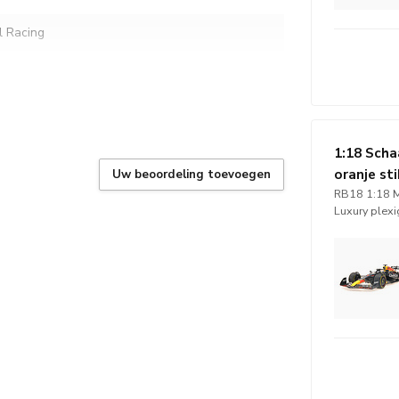
l Racing
n
18 Schaalmodel van RB18 Max Verstappen
utch GP Zandvoort 2022
1:18 Scha
oranje sti
Uw beoordeling toevoegen
RB18 1:18 M
Luxury plex