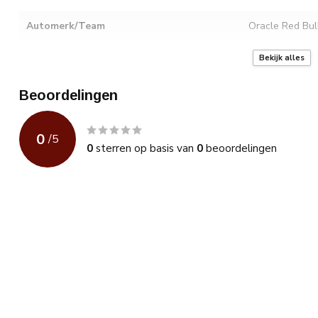
Automerk/Team
Oracle Red Bul
Coureur
Max Verstappe
Bekijk alles
Omschrijving
Minichamps 1:
Beoordelingen
winnaar van D
0
/
5
0
sterren op basis van
0
beoordelingen