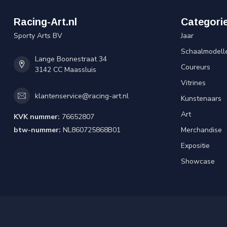
Racing-Art.nl
Categori
Sporty Arts BV
Jaar
Schaalmodell
Lange Boonestraat 34
Coureurs
3142 CC Maassluis
Vitrines
klantenservice@racing-art.nl
Kunstenaars
Art
KVK nummer:
76652807
btw-nummer:
NL860725868B01
Merchandise
Expositie
Showcase