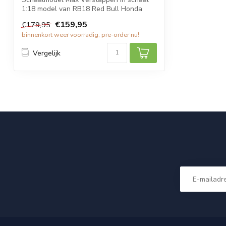
1:18 model van RB18 Red Bull Honda
waarmee...
€159,95
€179,95
binnenkort weer voorradig, pre-order nu!
Vergelijk