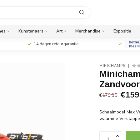
nes
Kunstenaars
Art
Merchandise
Expositie
14 dagen retourgarantie
MINICHAMPS
Minicham
Zandvoor
€159
€179,95
Schaalmodel Max Ve
waarmee Verstappe