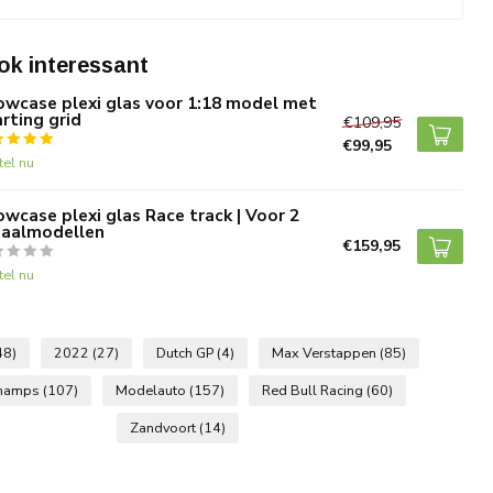
ok interessant
wcase plexi glas voor 1:18 model met
rting grid
€109,95
€99,95
tel nu
wcase plexi glas Race track | Voor 2
haalmodellen
€159,95
tel nu
48)
2022
(27)
Dutch GP
(4)
Max Verstappen
(85)
champs
(107)
Modelauto
(157)
Red Bull Racing
(60)
Zandvoort
(14)